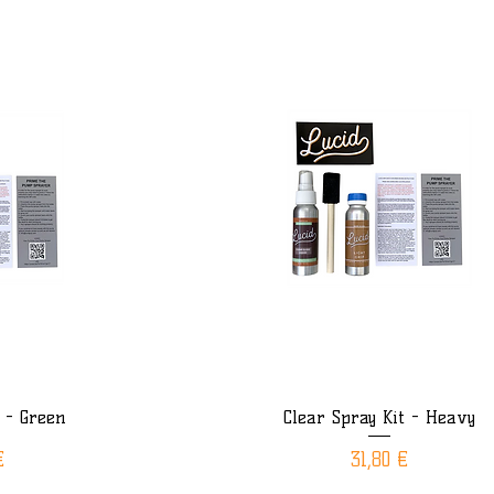
 - Green
Clear Spray Kit - Heavy
ide
Aperçu rapide
Prix
€
31,80 €