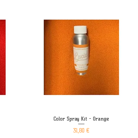
Color Spray Kit - Orange
Aperçu rapide
Prix
31,80 €