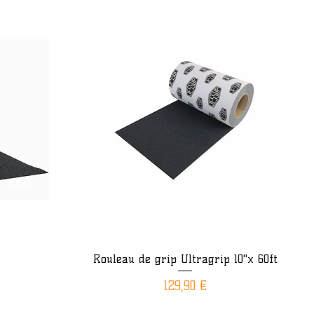
Rouleau de grip Ultragrip 10"x 60ft
Aperçu rapide
Prix
129,90 €