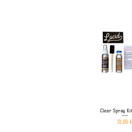
Clear Spray Ki
Aperçu rap
Prix
31,80 