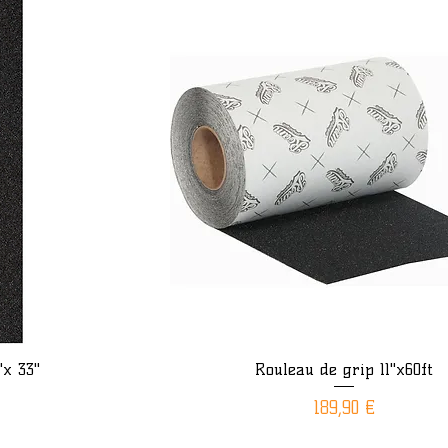
"x 33"
Rouleau de grip 11"x60ft
ide
Aperçu rapide
Prix
189,90 €