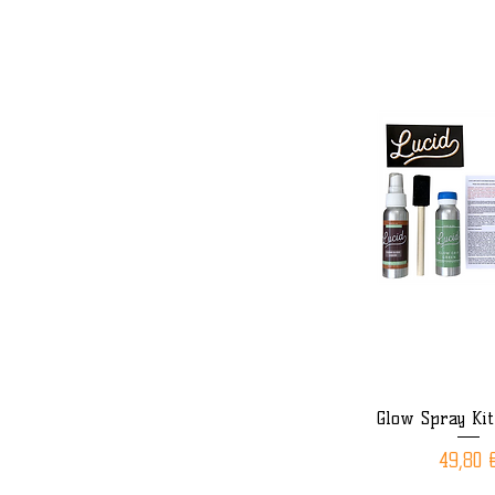
Glow Spray Kit
Aperçu rap
Prix
49,80 