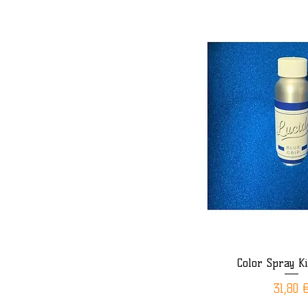
Color Spray Ki
Aperçu rap
Prix
31,80 