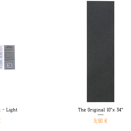
t - Light
The Original 10"x 34"
ide
Aperçu rapide
Prix
€
9,90 €