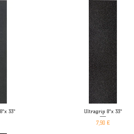
8"x 33"
Ultragrip 8"x 33"
ide
Aperçu rapide
Prix
7,90 €