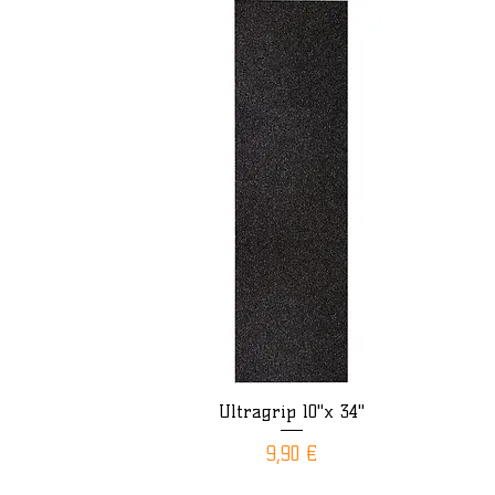
Ultragrip 10"x 34"
Aperçu rapide
Prix
9,90 €