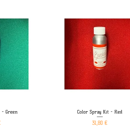
t - Green
Color Spray Kit - Red
ide
Aperçu rapide
Prix
€
31,80 €