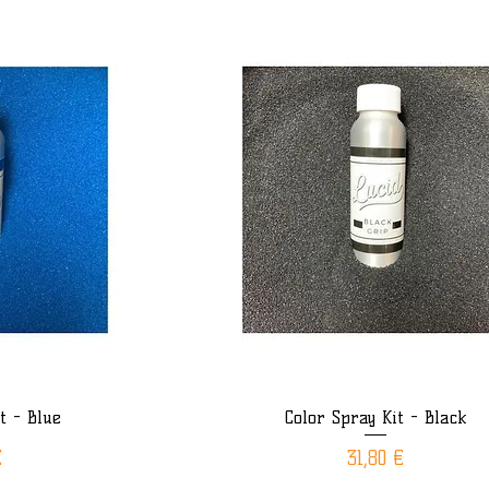
t - Blue
Color Spray Kit - Black
ide
Aperçu rapide
Prix
€
31,80 €