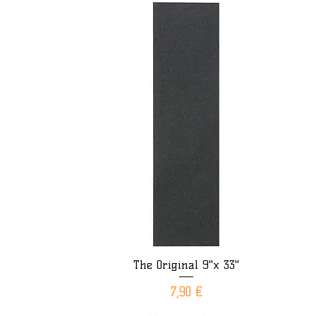
The Original 9"x 33"
Aperçu rapide
Prix
7,90 €