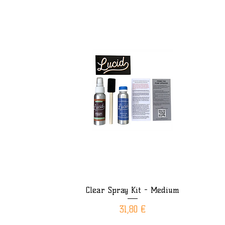
Clear Spray Kit - Medium
Aperçu rapide
Prix
31,80 €