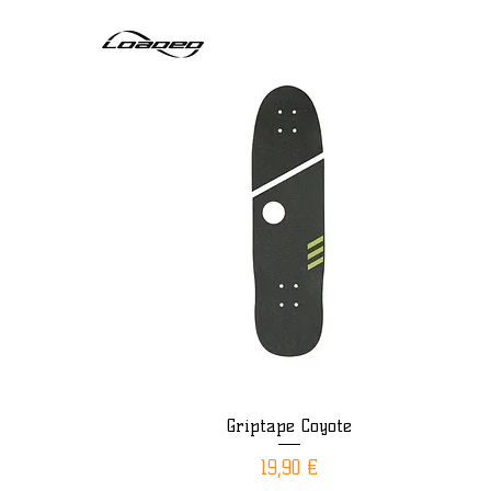
Griptape Coyote
Aperçu rapide
Prix
19,90 €