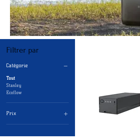
Filtrer par
Catégorie
Tout
Stanley
Ecoflow
Prix
39 €
949 €