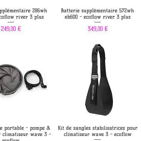
erçu rapide
Aperçu rapide
upplémentaire 286wh
Batterie supplémentaire 572wh
coflow river 3 plus
eb600 - ecoflow river 3 plus
Prix
Prix
249,00 €
349,00 €
erçu rapide
Aperçu rapide
he portable - pompe &
Kit de sangles stabilisatrices pour
 climatiseur wave 3 -
climatiseur wave 3 - ecoflow
ecoflow