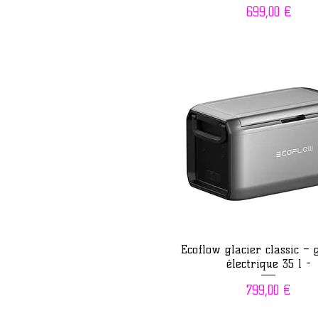
Prix
699,00 €
Aperçu rapide
Ecoflow glacier classic – 
électrique 35 l -
Prix
799,00 €