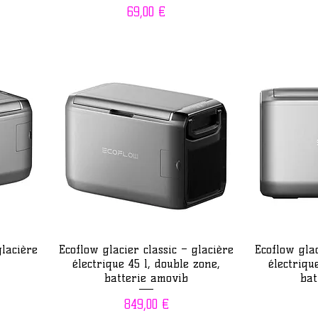
Prix
69,00 €
Aperçu rapide
Ap
glacière
Ecoflow glacier classic – glacière
Ecoflow glac
électrique 45 l, double zone,
électriqu
batterie amovib
bat
Prix
849,00 €