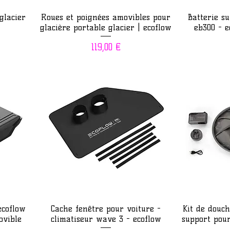
Aperçu rapide
Ap
glacier
Roues et poignées amovibles pour
Batterie s
glacière portable glacier | ecoflow
eb300 - e
Prix
119,00 €
Aperçu rapide
Ap
ecoflow
Cache fenêtre pour voiture -
Kit de douc
ovible
climatiseur wave 3 - ecoflow
support pour