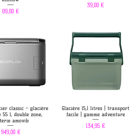
Prix
39,00 €
Prix
89,00 €
erçu rapide
Aperçu rapide
ier classic – glacière
Glacière 15,1 litres | transport
e 55 l, double zone,
facile | gamme adventure
terie amovib
Prix
134,95 €
Prix
949,00 €