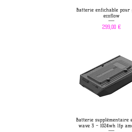
Aperçu rapide
Batterie enfichable pour 
ecoflow
Prix
299,00 €
Aperçu rapide
Batterie supplémentaire 
wave 3 – 1024wh lfp am