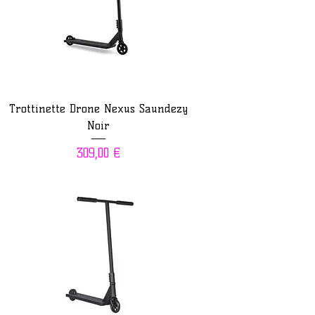
Trottinette Drone Nexus Saundezy
Noir
Prix
309,00 €