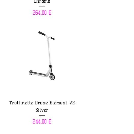
Chrome
Prix
264,00 €
Trottinette Drone Element V2
Silver
Prix
244,00 €