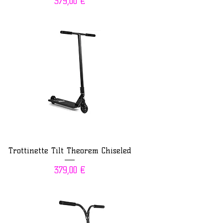
Prix
379,00 €
Trottinette Tilt Theorem Chiseled
Prix
379,00 €