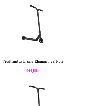
Trottinette Drone Element V2 Noir
Prix
244,00 €