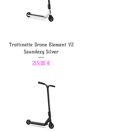
Trottinette Drone Element V2
Saundezy Silver
Prix
219,00 €