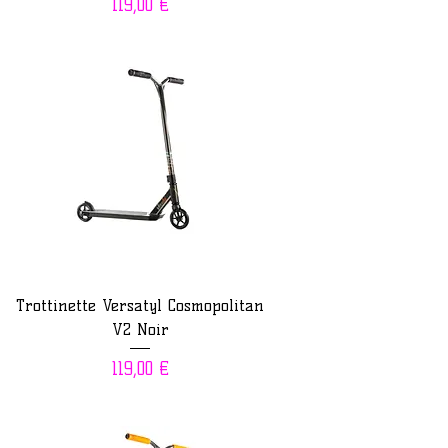
Prix
119,00 €
Trottinette Versatyl Cosmopolitan
V2 Noir
Prix
119,00 €