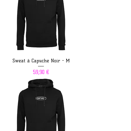
Sweat à Capuche Noir - M
Prix
59,90 €