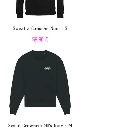
Sweat à Capuche Noir - S
Prix
59,90 €
Sweat Crewneck 90's Noir - M