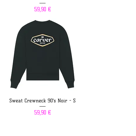
Prix
59,90 €
Sweat Crewneck 90's Noir - S
Prix
59,90 €