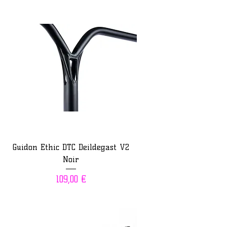
Guidon Ethic DTC Deildegast V2
Noir
Prix
109,00 €