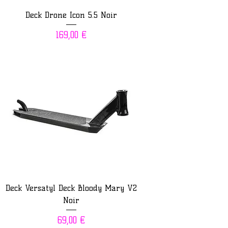
Deck Drone Icon 5.5 Noir
Prix
169,00 €
Deck Versatyl Deck Bloody Mary V2
Noir
Prix
69,00 €