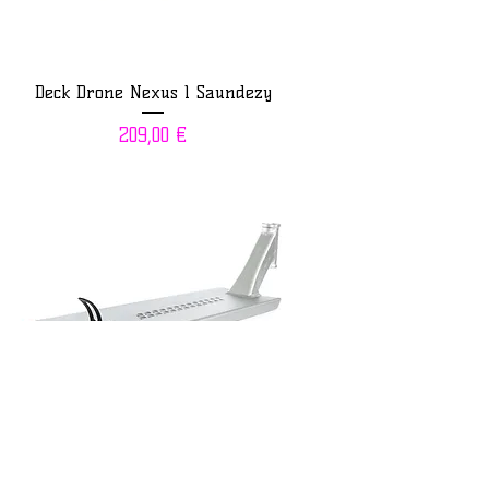
Deck Drone Nexus 1 Saundezy
Prix
209,00 €
Deck Drone Nexus 1 Silver