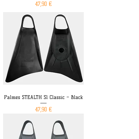
Prix
47,90 €
Palmes STEALTH S1 Classic – Black
Prix
47,90 €