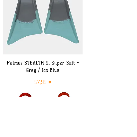
Palmes STEALTH S1 Super Soft -
Grey / Ice Blue
Prix
57,95 €