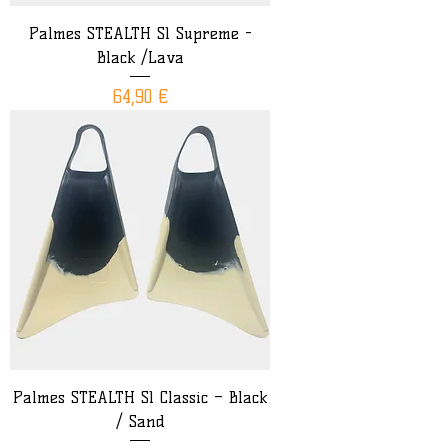
Palmes STEALTH S1 Supreme -
Black /Lava
Prix
64,90 €
Palmes STEALTH S1 Classic – Black
/ Sand