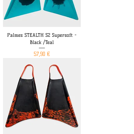
Palmes STEALTH S2 Supersoft -
Black /Teal
Prix
57,90 €