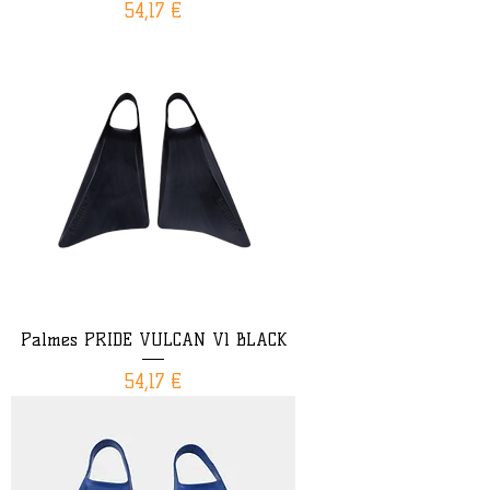
Prix
54,17 €
Palmes PRIDE VULCAN V1 BLACK
Prix
54,17 €