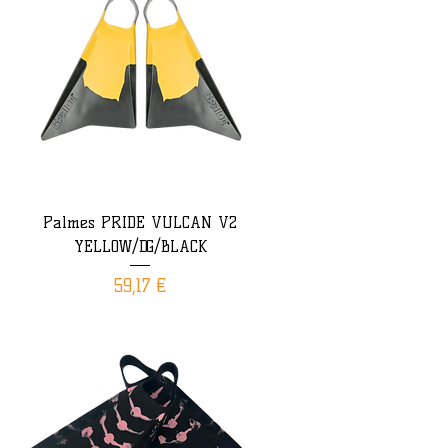
Palmes PRIDE VULCAN V2
YELLOW/DG/BLACK
Prix
59,17 €