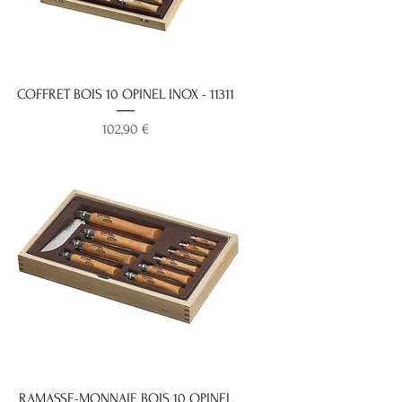
COFFRET BOIS 10 OPINEL INOX - 11311
Prix
102,90 €
RAMASSE-MONNAIE BOIS 10 OPINEL