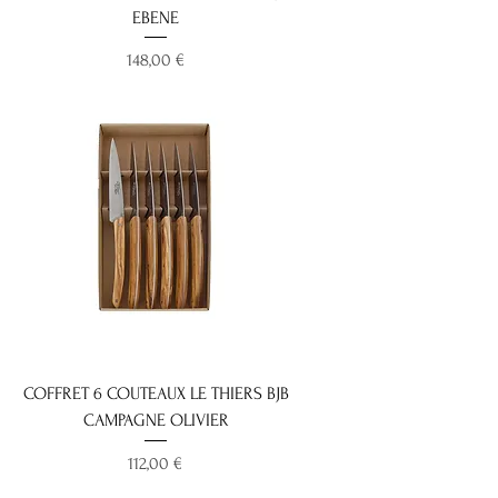
EBENE
Prix
148,00 €
Nouveauté 2025
COFFRET 6 COUTEAUX LE THIERS BJB
CAMPAGNE OLIVIER
Prix
112,00 €
Nouveauté 2025