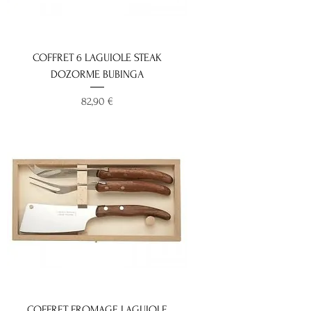
COFFRET 6 LAGUIOLE STEAK
DOZORME BUBINGA
Prix
82,90 €
COFFRET FROMAGE LAGUIOLE