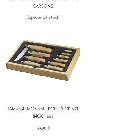
CARBONE
Rupture de stock
RAMASSE-MONNAIE BOIS 10 OPINEL
INOX - 951
Prix
133,90 €
Nouveauté 2025