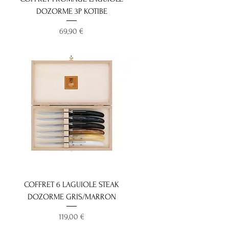
DOZORME 3P KOTIBE
Prix
69,90 €
COFFRET 6 LAGUIOLE STEAK
DOZORME GRIS/MARRON
Prix
119,00 €