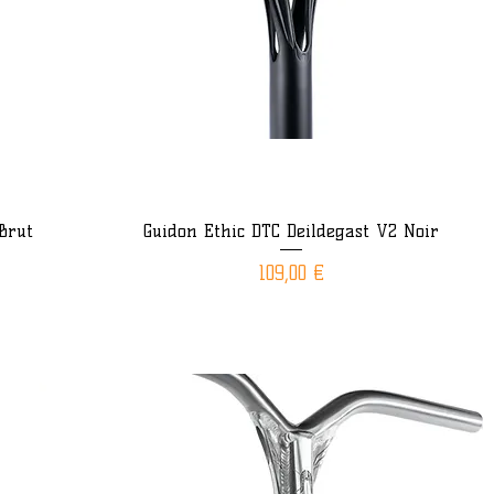
Brut
Guidon Ethic DTC Deildegast V2 Noir
Aperçu rapide
Prix
109,00 €