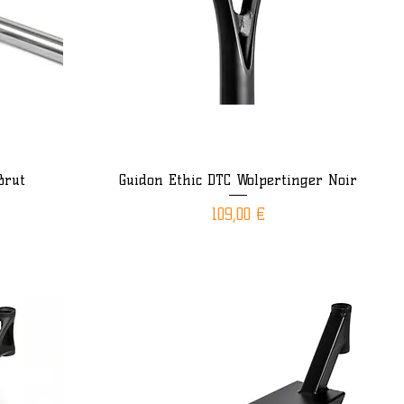
Brut
Guidon Ethic DTC Wolpertinger Noir
Aperçu rapide
Prix
109,00 €