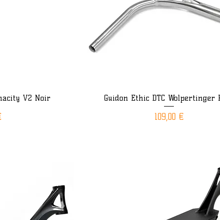
nacity V2 Noir
Guidon Ethic DTC Wolpertinger 
ide
Aperçu rapide
Prix
€
109,00 €