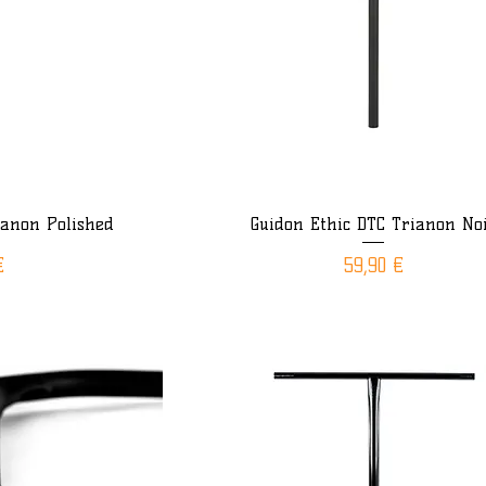
ianon Polished
Guidon Ethic DTC Trianon No
ide
Aperçu rapide
Prix
€
59,90 €