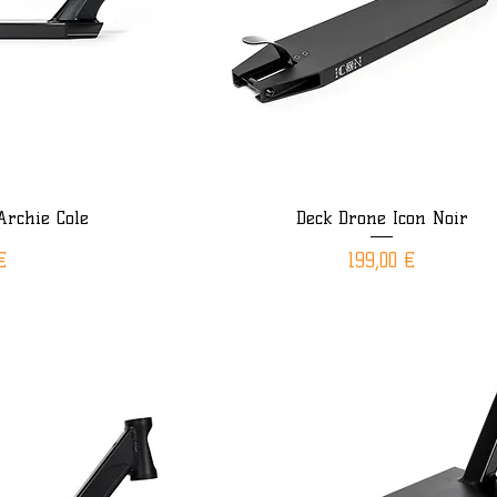
Archie Cole
Deck Drone Icon Noir
ide
Aperçu rapide
Prix
€
199,00 €