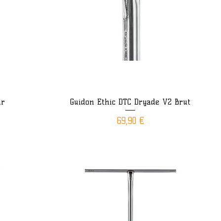
ir
Guidon Ethic DTC Dryade V2 Brut
Aperçu rapide
Prix
69,90 €