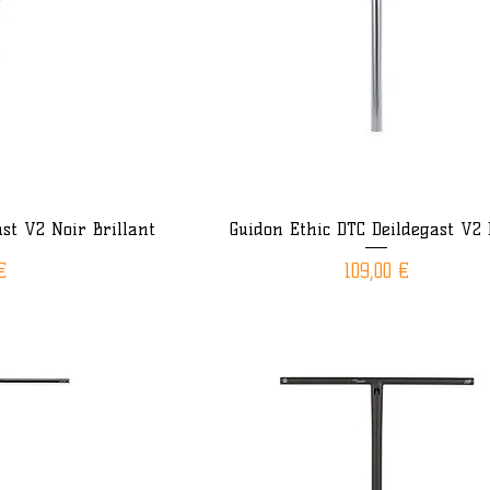
st V2 Noir Brillant
Guidon Ethic DTC Deildegast V2 
ide
Aperçu rapide
Prix
€
109,00 €