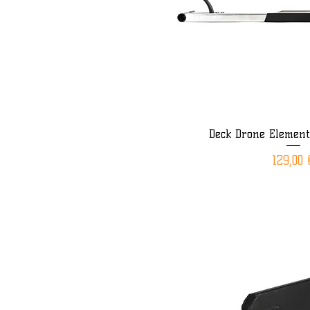
Deck Drone Elemen
Aperçu rap
Prix
129,00 