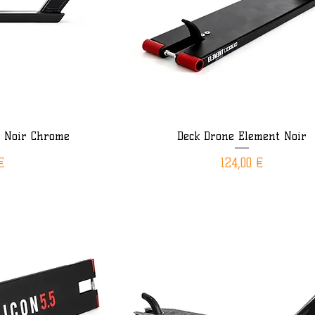
t Noir Chrome
Deck Drone Element Noir
ide
Aperçu rapide
Prix
€
124,00 €