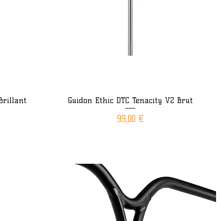
Brillant
Guidon Ethic DTC Tenacity V2 Brut
Aperçu rapide
Prix
99,00 €