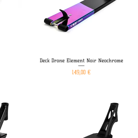
Deck Drone Element Noir Neochrome
Aperçu rapide
Prix
149,00 €