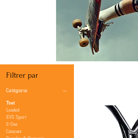
Filtrer par
Catégorie
Tout
Loaded
EVS Sport
S-One
Casques