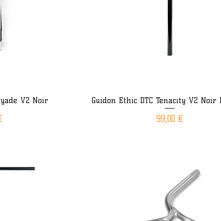
ryade V2 Noir
Guidon Ethic DTC Tenacity V2 Noir 
ide
Aperçu rapide
Prix
€
99,00 €