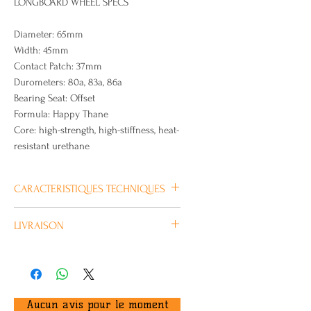
LONGBOARD WHEEL SPECS
Diameter: 65mm
Width: 45mm
Contact Patch: 37mm
Durometers: 80a, 83a, 86a
Bearing Seat: Offset
Formula: Happy Thane
Core: high-strength, high-stiffness, heat-
resistant urethane
CARACTERISTIQUES TECHNIQUES
Plus
LIVRAISON
d’information
Habituellement livré en 4/5 jours
ouvrés.
Marque
ORANGATANG
Dureté
77A
Aucun avis pour le moment