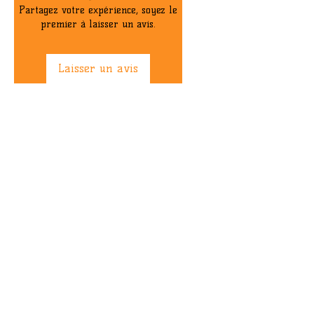
Partagez votre expérience, soyez le
Couleur
Bleu
premier à laisser un avis.
Diamètre
65 mm
Laisser un avis
Lèvres de la
Levres_carrees
roue
Position du
Offset
core
Largeur roue
45 mm
Prix de vente
64,9€
conseillé
Libellé
Wheels 65mm
Produit
Fat Free - 77A