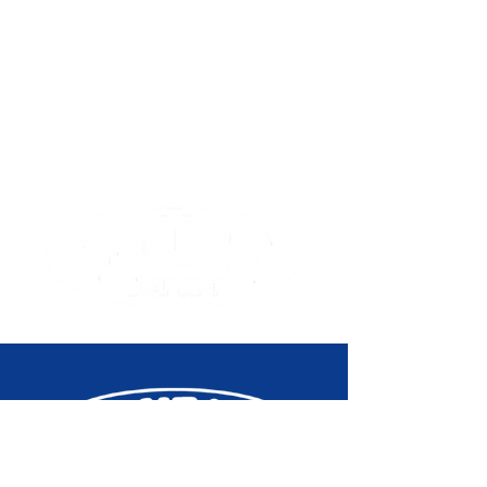
Position
Centerset
du core
Largeur
52 mm
roue
Prix de
51,9€
vente
conseillé
Libellé
Wheel Set
Produit
Roundhouse
Concave 69mm/78A -
Glass Green