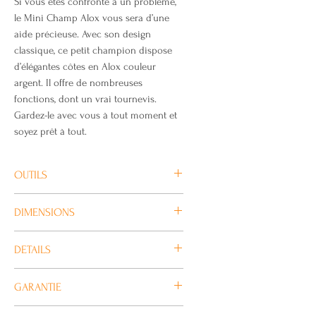
Si vous êtes confronté à un problème,
le Mini Champ Alox vous sera d’une
aide précieuse. Avec son design
classique, ce petit champion dispose
d’élégantes côtes en Alox couleur
argent. Il offre de nombreuses
fonctions, dont un vrai tournevis.
Gardez-le avec vous à tout moment et
soyez prêt à tout.
OUTILS
Coupe-papier / Petite lame /
DIMENSIONS
Décapsuleur | Dénudeur de fils
électriques | Tournevis Phillips 0/1,
Hauteur: 10 mm
DETAILS
magnétique / Tournevis 2,5 mm |
Longueur: 58 mm
Règle (cm) | Règle (po) / Ciseaux /
Largeur: 20 mm
No. d'article: 0.6381.26
Lime à ongles | Cure-ongles /
GARANTIE
Poids: 40 g
Pays d'origine: Suisse
Repousse cuticules / Pèle oranges |
Matériau: Alox
Ce produit est couvert par la garantie