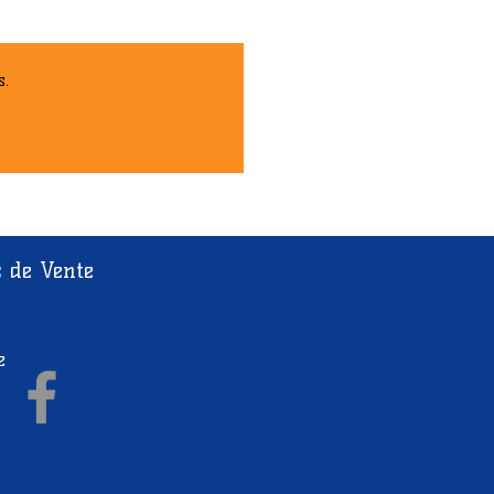
s.
s de Vente
e