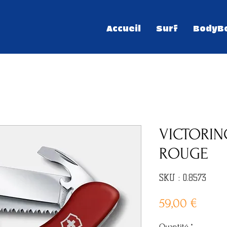
Accueil
Surf
BodyB
VICTORIN
ROUGE
SKU : 0.8573
Prix
59,00 €
Quantité
*