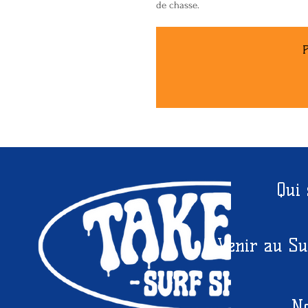
de chasse.
P
Qui
Venir au Su
No