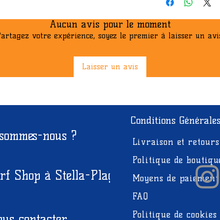
Couleur: Rouge
Aucun avis pour le moment
artagez votre expérience, soyez le premier à laisser un avi
Laisser un avis
Conditions Générale
 sommes-nous ?
Livraison et retours
Politique de boutiqu
rf Shop à Stella-Plage
Moyens de paiement
FAQ
Politique de cookies
us contacter