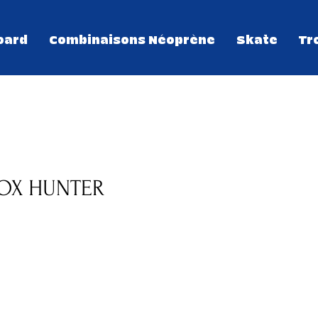
oard
Combinaisons Néoprène
Skate
Tr
OX HUNTER