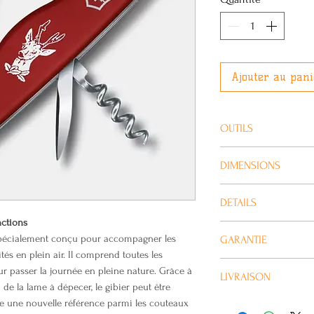
Ajouter au pani
OUTILS
Grande lame / Petite
DIMENSIONS
Bottle opener | Can 
stripper / Poinçon al
Hauteur: 18 mm
DETAILS
Pincettes / Cure-den
Longueur: 111 mm
ctions
Largeur: 32 mm
No. d'article: 0.8573
spécialement conçu pour accompagner les
GARANTIE
Poids: 126 g
Pays d'origine: Suiss
tés en plein air. Il comprend toutes les
Matériau: Polyamide
Ce produit est couver
r passer la journée en pleine nature. Grâce à
LIVRAISON
Lame blocable: Oui
Victorinox
de la lame à dépecer, le gibier peut être
Lame à une main: N
e une nouvelle référence parmi les couteaux
Habituellement livré
Nb de fonctions: 12