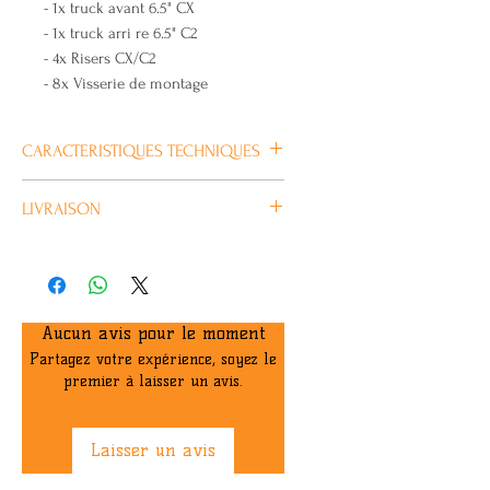
- 1x truck avant 6.5" CX
- 1x truck arri re 6.5" C2
- 4x Risers CX/C2
- 8x Visserie de montage
CARACTERISTIQUES TECHNIQUES
Plus
LIVRAISON
d’information
Habituellement livré en 4/5 jours
ouvrés.
Marque
CARVER
Couleur
Or
Aucun avis pour le moment
Partagez votre expérience, soyez le
Type de
CARVER CX
premier à laisser un avis.
truck
Laisser un avis
Largeur Truck
150-165mm