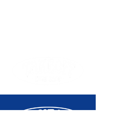
Angle des
Trucks de
trucks
surfskate ( > 50°)
Prix de vente
136,9€
conseillé
Libellé
Trucks Cx 6.5" -
Produit
Bel Air Gold
Metallic