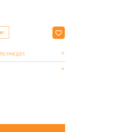
er
 TECHNIQUES
n
en 4/5 jours ouvrés.
DHD
Blanc
S
29,9