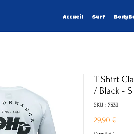
Accueil
Surf
BodyB
T Shirt Cl
/ Black - S
SKU : 7330
Prix
29,90 €
Quantité
*