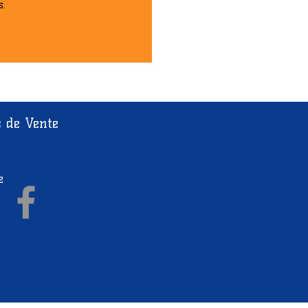
s.
T Shirt Classic Logo
White / Black - S
s de Vente
e