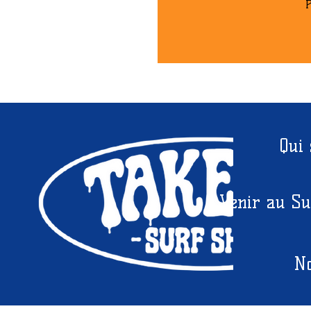
P
Qui
Venir au Su
No