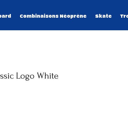
oard
Combinaisons Néoprène
Skate
Tr
assic Logo White