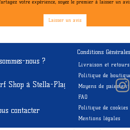
artagez votre expérience, soyez le premier à laisser un avi
Libellé Produit
Laisser un avis
Conditions Générale
 sommes-nous ?
Livraison et retours
Politique de boutiqu
rf Shop à Stella-Plage
Moyens de paiement
FAQ
Politique de cookies
us contacter
Mentions légales