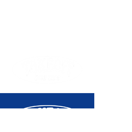
trucks Carver, offrant une
sensation de glisse similaire à
celle du surf.
La planche mesure 31.5 de
longueur, offrant un espace
confortable pour les pieds tout en
assurant une maniabilité
optimale.
Le shape de la planche est
inspiré des longboards
classiques, pour une conduite
stable et une répartition
équilibrée du poids.
Les roues dures et résistantes
assurent une bonne adhérence
sur l'asphalte et une excellente
longévité.
Les roulements sont de haute
qualité, garantissant une rotation