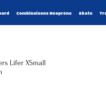
oard
Combinaisons Néoprène
Skate
Tr
ers Lifer XSmall
m