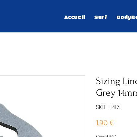
Accueil
Surf
BodyB
Sizing Lin
Grey 14m
SKU : 14171
Prix
1,90 €
Quantité
*