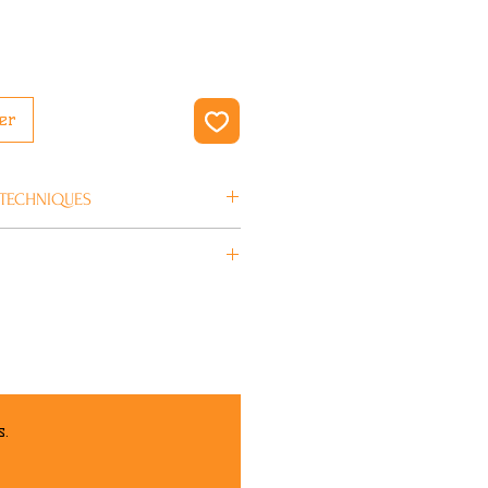
er
 TECHNIQUES
S-ONE
en 4/5 jours ouvrés.
Gris
XS
1,9€
s.
Sizing Liners Lifer