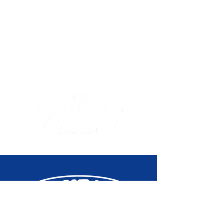
Taille
5'10 - 19 3/4 x 2
planche de
7/16
surf
Libellé
Pro Series
Produit
Phoenix Swallow
Eps Fcs - 5'10 - 19
3/4 x 2 7/16 - 31.5
L