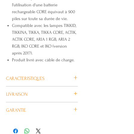
l'utilisation d'une batterie
rechargeable CORE équivaut à 900
piles sur toute sa durée de vie.
Compatible avec les lampes TIKKID,
TIKKINA, TIKKA, TIKKA CORE, ACTIK,
ACTIK CORE, ARIA 1 RGB, ARIA 2
RGB, IKO CORE et IKO (version
après 2017).
Produit livré avec câble de charge.
CARACTERISTIQUES
Poids: 23 g
LIVRAISON
Certification(s): CE, UKCA
Type: batterie rechargeable
Habituellement livré en 4/5 jours
GARANTIE
lithium-ion 1250 mAh
ouvrés.
Temps de charge : 3h30
Notre Batterie CORE est garantie 2
Étanchéité: IPX4 (résistant aux
ans.
intempéries)