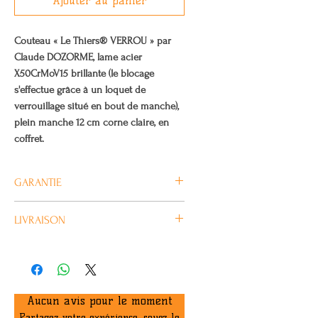
Ajouter au panier
Couteau « Le Thiers® VERROU » par
Claude DOZORME, lame acier
X50CrMoV15 brillante (le blocage
s'effectue grâce à un loquet de
verrouillage situé en bout de manche),
plein manche 12 cm corne claire, en
coffret.
GARANTIE
Tous nos produits CLAUDE
LIVRAISON
DOZORME sont garantis 2 ans.
Habituellement livré en 4/5 jours
ouvrés.
Aucun avis pour le moment
Partagez votre expérience, soyez le