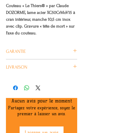
Couteau « Le Thiers® » par Claude
DOZORME, lame acier XC50CrMoV15 à
cran intérieur, manche 10,5 cm inox
avec clip. Gravure « tête de mort » sur
l'axe du couteau.
GARANTIE
Tous nos produits CLAUDE
LIVRAISON
DOZORME sont garantis 2 ans.
Habituellement livré en 4/5 jours
ouvrés.
Aucun avis pour le moment
Partagez votre expérience, soyez le
premier à laisser un avis.
Laisser un avis