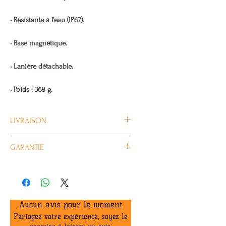
• Résistante à l’eau (IP67).
• Base magnétique.
• Lanière détachable.
• Poids : 368 g.
LIVRAISON
Habituellement livré en 4/5 jours
GARANTIE
ouvrés.
Les Lampes NEBO sont garanties 2
ans.
Aucun avis pour le moment
Partagez votre expérience, soyez le