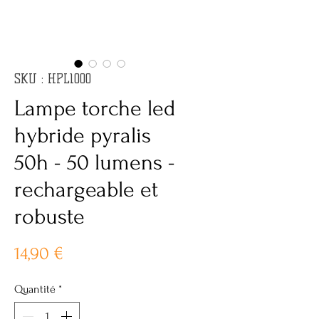
SKU : HPL1000
Lampe torche led
hybride pyralis
50h - 50 lumens -
rechargeable et
robuste
Prix
14,90 €
Quantité
*