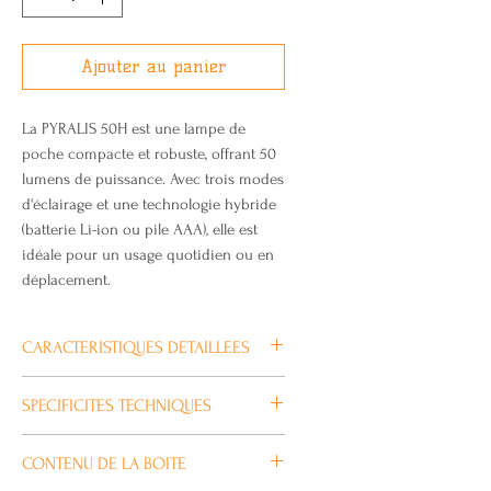
Ajouter au panier
La PYRALIS 50H est une lampe de
poche compacte et robuste, offrant 50
lumens de puissance. Avec trois modes
d'éclairage et une technologie hybride
(batterie Li-ion ou pile AAA), elle est
idéale pour un usage quotidien ou en
déplacement.
CARACTERISTIQUES DETAILLEES
La PYRALIS 50H se distingue par son
SPECIFICITES TECHNIQUES
corps en aluminium léger et durable,
garantissant une longévité tout en
Puissance lumineuse
CONTENU DE LA BOITE
restant facile à transporter. Grâce à
Faible puissance - 20 lm