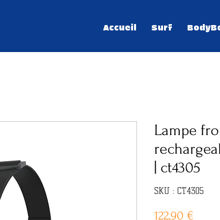
Accueil
Surf
BodyB
Lampe fron
rechargea
| ct4305
SKU : CT4305
Prix
122,90 €