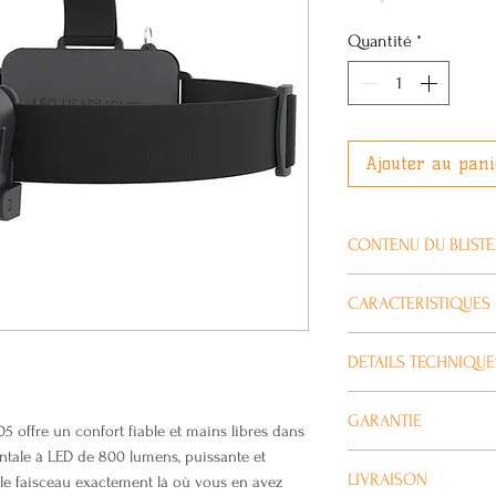
Quantité
*
Ajouter au pani
CONTENU DU BLIST
Contenu du blister
CARACTERISTIQUES 
1
Lampe Frontale L
La lampe frontale re
DETAILS TECHNIQUE
CT4305
fiable et mains libre
2
lampe frontale à LED
Puissance lumineus
Batteries Li-ion 1
GARANTIE
robuste, vous permet
Pleine puissance - 
5 offre un confort fiable et mains libres dans
1
exactement là où vo
rontale à LED de 800 lumens, puissante et
Faible puissance - 4
Tous nos produits CA
Câble micro USB
micro USB est inclus
LIVRAISON
le faisceau exactement là où vous en avez
Distance d'éclairage