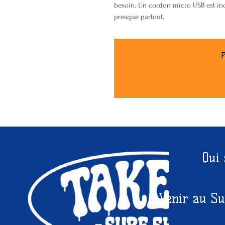
besoin. Un cordon micro USB est inc
presque partout.
P
Qui
Venir au Su