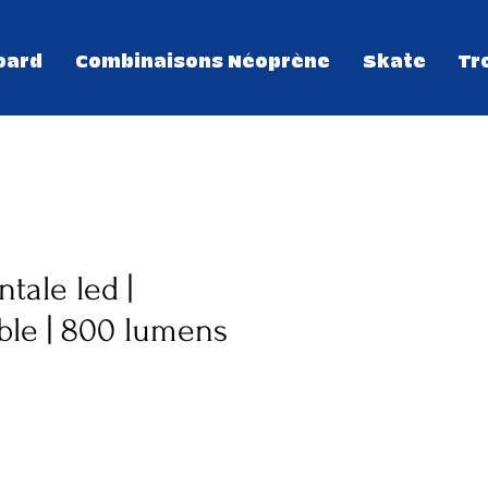
oard
Combinaisons Néoprène
Skate
Tr
tale led |
ble | 800 lumens