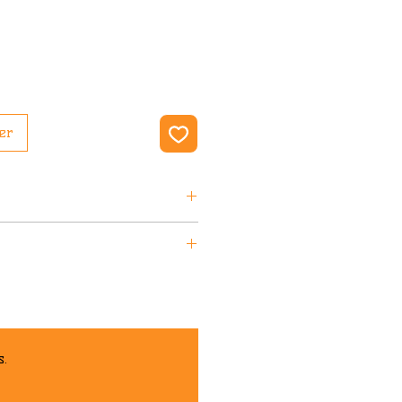
er
CLAUDE DOZORME sont garantis 2
en 4/5 jours ouvrés.
s.