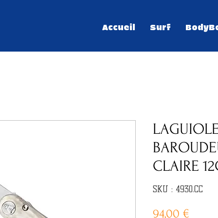
Accueil
Surf
BodyB
LAGUIOL
BAROUDE
CLAIRE 1
SKU : 4930.CC
Prix
94,00 €