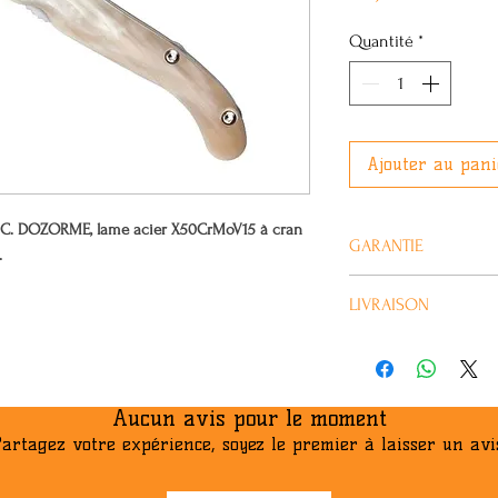
Quantité
*
Ajouter au pani
r C. DOZORME, lame acier X50CrMoV15 à cran
GARANTIE
.
Tous nos produits 
LIVRAISON
ans.
Habituellement livré 
Aucun avis pour le moment
artagez votre expérience, soyez le premier à laisser un avi