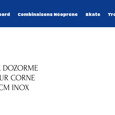
oard
Combinaisons Néoprène
Skate
Tr
E DOZORME
UR CORNE
2CM INOX