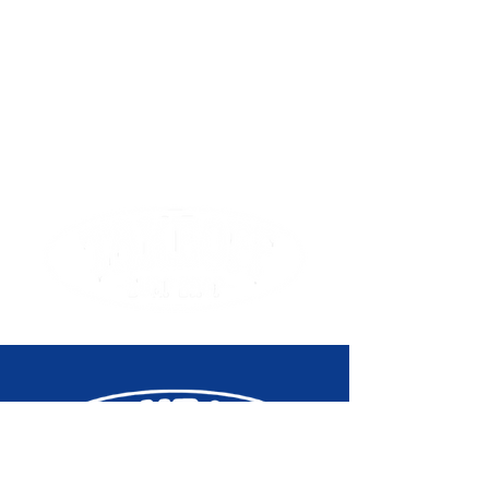
Matériau du boîtier: Acier inoxydable
Finition du boîtier: Brossé
Matériau de la lunette: Acier
inoxydable
Finition de la lunette: Poli brossé
Matériau du fond de boîtier: Acier
inoxydable
Finition du cadran: Grainé
Matériau du bracelet: Caoutchouc
Couleurs
Couleur du boîtier: Argent
Couleur de la lunette: Argent
Couleur du cadran: Noir
Couleur du bracelet: Noir