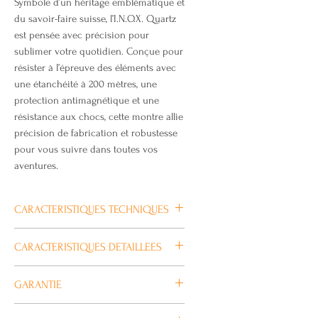
Symbole d’un héritage emblématique et
du savoir-faire suisse, l’I.N.O.X. Quartz
est pensée avec précision pour
sublimer votre quotidien. Conçue pour
résister à l’épreuve des éléments avec
une étanchéité à 200 mètres, une
protection antimagnétique et une
résistance aux chocs, cette montre allie
précision de fabrication et robustesse
pour vous suivre dans toutes vos
aventures.
CARACTERISTIQUES TECHNIQUES
Garde-temps inspiré du design
CARACTERISTIQUES DETAILLEES
emblématique du couteau suisse
originel
Dimensions
GARANTIE
Cette montre incarne
Hauteur: 11 mm
l’emblématique héritage du couteau
Poids: 108 g
Ce produit est couvert par la garantie