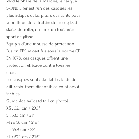
Mod le phare de la marque, le casque
S-ONE Lifer est l'un des casques les
plus adapt s et les plus s curisants pour
la pratique de la trottinette freestyle, du
skate, du roller, du bmx ou tout autre
sport de glisse.
Equip s d'une mousse de protection
Fusion EPS et certifi s sous la norme CE
EN 1078, ces casques offrent une
protection efficace contre tous les
chocs.
Les casques sont adaptables l'aide de
diff rents liners disponibles en pi ces d
tach es.
Guide des tailles (d tail en photo) :
XS : 52,1 cm / 20,5"
S : 53,3 cm / 21"
M : 54,6 cm / 21,5"
L : 55,8 cm / 22"
XL : 57,1 cm / 22,5"