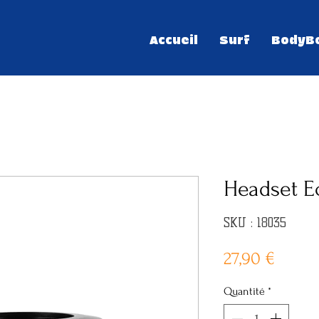
Accueil
Surf
BodyB
Headset E
SKU : 18035
Prix
27,90 €
Quantité
*