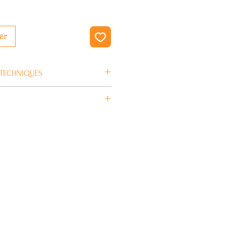
er
 TECHNIQUES
en 4/5 jours ouvrés.
NORTH
Noir
Intégré
illé
27.90€