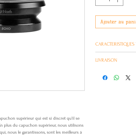
Ajouter au pani
CARACTERISTIQUES
Plus d’information
LIVRAISON
Habituellement livré 
Marque
Couleur
Type de jeux de
direction
puchon supérieur qui est si discret qu'il se
Prix de vente conse
n plus du capuchon supérieur, nous utilisons
, nous le garantissons, sont les meilleurs à