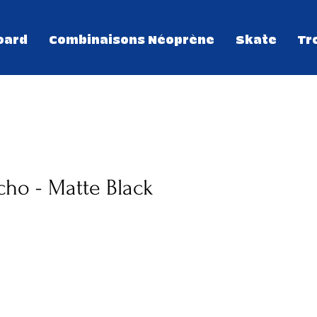
oard
Combinaisons Néoprène
Skate
Tr
cho - Matte Black