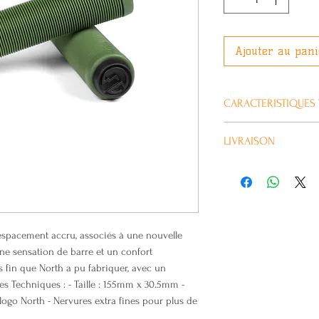
Ajouter au pani
CARACTERISTIQUES
Plus d’information
LIVRAISON
Habituellement livré 
Marque
Couleur
Longueur
 espacement accru, associés à une nouvelle
ne sensation de barre et un confort
Prix de vente conse
lus fin que North a pu fabriquer, avec un
es Techniques : - Taille : 155mm x 30.5mm -
logo North - Nervures extra fines pour plus de