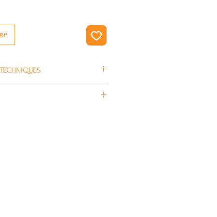
er
 TECHNIQUES
en 4/5 jours ouvrés.
NORTH
Vert
155 cm
illé
12.9