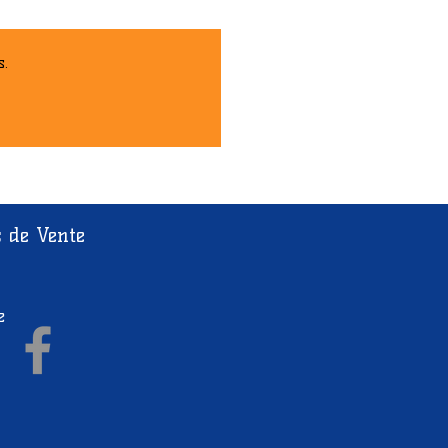
s.
s de Vente
e