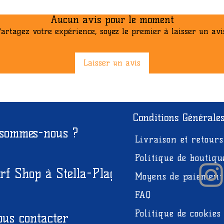
Aucun avis pour le moment
artagez votre expérience, soyez le premier à laisser un avi
Laisser un avis
Conditions Générale
 sommes-nous ?
Livraison et retours
Politique de boutiqu
rf Shop à Stella-Plage
Moyens de paiement
FAQ
Politique de cookies
us contacter