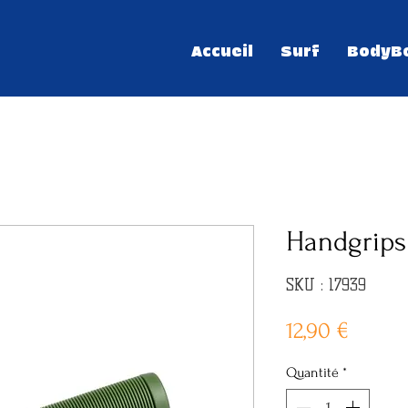
Accueil
Surf
BodyB
Handgrips 
SKU : 17939
Prix
12,90 €
Quantité
*