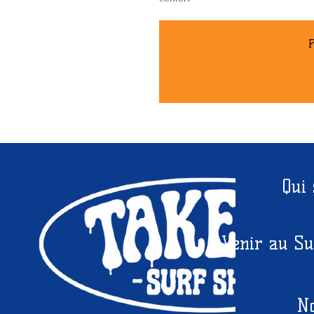
P
Qui
Venir au Su
No