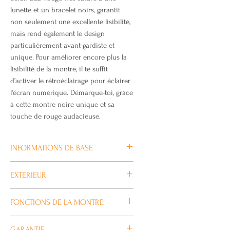
lunette et un bracelet noirs, garantit
non seulement une excellente lisibilité,
mais rend également le design
particulièrement avant-gardiste et
unique. Pour améliorer encore plus la
lisibilité de la montre, il te suffit
d’activer le rétroéclairage pour éclairer
l'écran numérique. Démarque-toi, grâce
à cette montre noire unique et sa
touche de rouge audacieuse.
INFORMATIONS DE BASE
Taille du boîtier (L× l× H)
EXTERIEUR
55.5 × 53.6 × 17.5 mm
Poids
Verre
FONCTIONS DE LA MONTRE
88 g
Verre minéral
Matériau du boîtier et du cadre
Taille de bracelet compatible
Heure universelle
Résine
GARANTIE