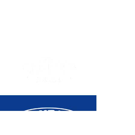
de 1 minute et incréments de
1 heure)
Signal d'alarme/des heures
5 alarmes quotidiennes
Signal des heures
Éclairage
Rétroéclairage LED
(Super Illuminator) Éclairage LED
entièrement automatique, durée
de l'éclairage sélectionnable (1,5
ou 3 secondes), rémanence
Couleur de la lumière
LED : blanche
Calendrier
Calendrier automatique complet
(jusqu'à l'année 2099)
Fonction de mise en sourdine
Activation/Désactivation de la