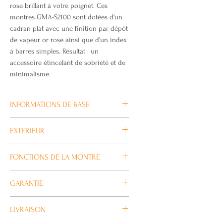
rose brillant à votre poignet. Ces
montres GMA-S2100 sont dotées d'un
cadran plat avec une finition par dépôt
de vapeur or rose ainsi que d'un index
à barres simples. Résultat : un
accessoire étincelant de sobriété et de
minimalisme.
INFORMATIONS DE BASE
Taille du boîtier (L× l× H)
EXTERIEUR
46.2 × 42.9 × 11.2 mm
Poids
Verre
FONCTIONS DE LA MONTRE
41 g
Verre minéral
Matériau du boîtier et du cadre
Taille de bracelet compatible
Heure universelle
Matériau du boîtier/de la lunette :
GARANTIE
140 à 205 mm
Heure mondiale 31 fuseaux
Résine/carbone
Autres
horaires (48 villes + temps
Toutes nos Montres G-SHOCK Casio
Bracelet
Neobrite
LIVRAISON
universel coordonné),
sont garanties 2 ans.
Bracelet en résine