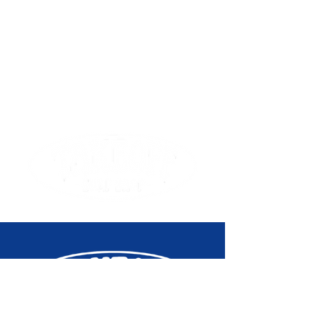
Plage de réglage de l'heure de
démarrage du compte à rebours :
1 seconde à 24 heures
(incréments de 1 seconde,
1 minute et 1 heure)
Signal d'alarme/des heures
5 alarmes quotidiennes
Signal des heures
Éclairage
Double éclairage LED Éclairage
LED du cadran (Super Illuminator,
durée de l'éclairage
sélectionnable (1,5 ou
3 secondes), rémanence)
Rétroéclairage LED pour
l'affichage numérique
(Super Illuminator, durée de
l'éclairage sélectionnable (1,5 ou
3 secondes), rémanence)