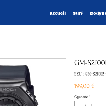
Accueil
Surf
BodyB
GM-S2100
SKU : GM-S2100B
Prix
199,00 €
Quantité
*