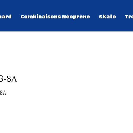
oard
Combinaisons Néoprène
Skate
Tr
B-8A
-8A