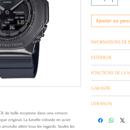
Ajouter au pani
INFORMATIONS DE 
Taille du boîtier (
EXTERIEUR
45.9 × 40.4 × 11 m
Poids
Verre
FONCTIONS DE LA 
55 g
Verre minéral
Matériau du boîti
Autres
Heure universell
Résine/Acier ino
GARANTIE
Neobrite
Heure mondiale 3
Bracelet
(48 villes + temp
Toutes nos Montres 
Bracelet en résin
LIVRAISON
du code de ville, 
ans.
Structure
activation/désacti
HOCK de taille moyenne dans une version
Habituellement livré
Résistance aux c
automatique à l'h
ue original. La lunette robuste en acier
Étanchéité
Chronomètre
 arrondie attire tous les regards. Seules les
Étanche jusqu'à 2