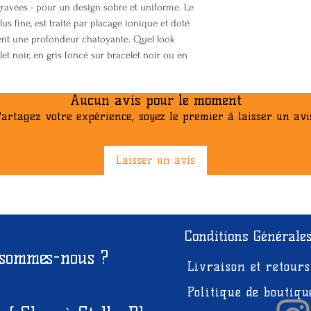
Chronomètre au 1
gravées - pour un design sobre et uniforme. Le
Alimentation et a
mesure : 00'00''0
s fine, est traité par placage ionique et doté
Autonomie approxi
èrent une profondeur chatoyante. Quel look
60 premières minu
CR1025
let noir, en gris foncé sur bracelet noir ou en
60 minutes) Unit
(pendant les 60 
(après 60 minute
Aucun avis pour le moment
écoulé, temps int
artagez votre expérience, soyez le premier à laisser un avi
Timer (Retardateu
Compte à rebours
Plage de compte à
Laisser un avis
réglage de l'heu
rebours : 1 minut
1 minute et incré
Signal d'alarme/d
Conditions Générale
5 alarmes quotid
 sommes-nous ?
Signal des heure
Livraison et retours
Éclairage
Double éclairage 
Politique de boutiqu
(Super Illuminator