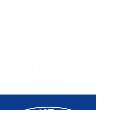
60 premières minutes) 1 seconde
(après 60 minutes) Modes de
mesure : Temps écoulé, temps
intermédiaire, temps des 1re et
2e places
Timer (Retardateur)
Compte à rebours Unité de
mesure : 1 seconde Plage de
compte à rebours : 24 heures
Plage de réglage de l'heure de
démarrage du compte à rebours :
1 seconde à 24 heures
(incréments de 1 seconde,
1 minute et 1 heure)
Signal d'alarme/des heures
5 alarmes quotidiennes
Signal des heures
Éclairage
Double éclairage LED Éclairage