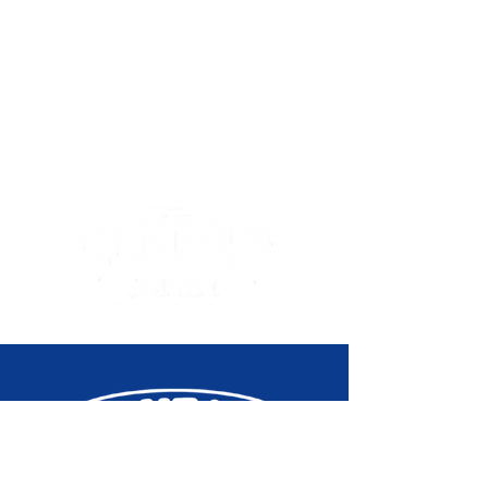
LED du cadran (éclairage LED
entièrement automatique,
Neon Illuminator, durée de
l'éclairage sélectionnable (1,5 ou
3 secondes), rémanence)
Rétroéclairage LED pour
l'affichage numérique (éclairage
LED entièrement automatique,
Super Illuminator, durée de
l'éclairage sélectionnable (1,5 ou
3 secondes), rémanence)
Couleur de la lumière
LED : blanche
Calendrier
Calendrier automatique complet
(jusqu'à l'année 2099)
Fonction de mise en sourdine
Activation/Désactivation de la