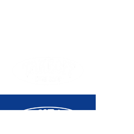
Compte à rebours Unité de
mesure : 1 seconde Plage de
compte à rebours : 24 heures
Plage de réglage de l'heure de
démarrage du compte à rebours :
1 minute à 24 heures (incréments
de 1 minute et incréments de
1 heure) Autre : Répétition
automatique
Signal d'alarme/des heures
5 alarmes quotidiennes (avec
1 alarme de rappel)
Signal des heures
Éclairage
Éclairage LED Interrupteur
d'éclairage automatique, durée de
l'éclairage sélectionnable (1,5 ou
3 secondes), rémanence
Couleur de la lumière