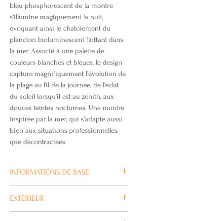
bleu phosphorescent de la montre
s'illumine magiquement la nuit,
évoquant ainsi le chatoiement du
plancton bioluminescent flottant dans
la mer. Associé à une palette de
couleurs blanches et bleues, le design
capture magnifiquement l’évolution de
la plage au fil de la journée, de l'éclat
du soleil lorsqu’il est au zénith, aux
douces teintes nocturnes. Une montre
inspirée par la mer, qui s’adapte aussi
bien aux situations professionnelles
que décontractées.
INFORMATIONS DE BASE
Taille du boîtier (L× l× H)
EXTERIEUR
55 × 51.2 × 16.9 mm
Poids
Verre