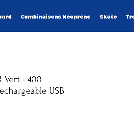
oard
Combinaisons Néoprène
Skate
Tr
 Vert - 400
rechargeable USB