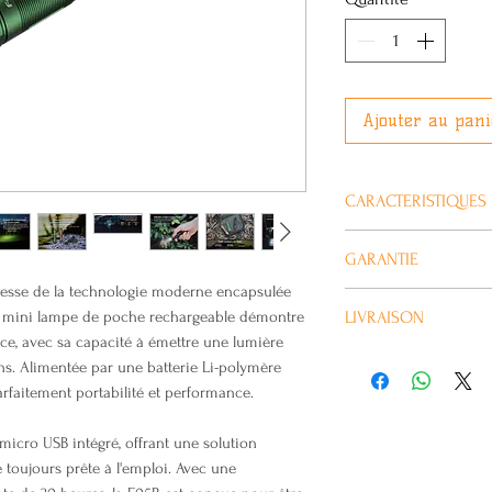
Ajouter au pani
CARACTERISTIQUES
Puissance maxim
GARANTIE
LED blanche Cree
uesse de la technologie moderne encapsulée
Angle de faisceau
Tous les produits Fe
e mini lampe de poche rechargeable démontre
LIVRAISON
Angle du faiscea
lampes et 2 ans pour
ance, avec sa capacité à émettre une lumière
Interface de cha
Habituellement livré 
ns. Alimentée par une batterie Li-polymère
Peut être utilisé 
rfaitement portabilité et performance.
Rafale instantan
Les sorties
 micro USB intégré, offrant une solution
Rafale : 400 
 toujours prête à l'emploi. Avec une
Élevé : 150 Lu