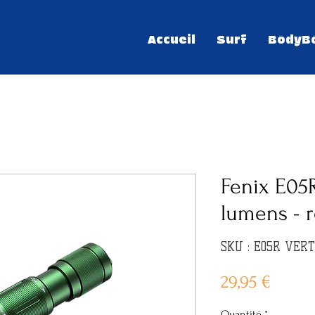
Accueil
Surf
BodyB
Fenix E05R
lumens - 
SKU : E05R VERT
Prix
29,95 €
Quantité
*