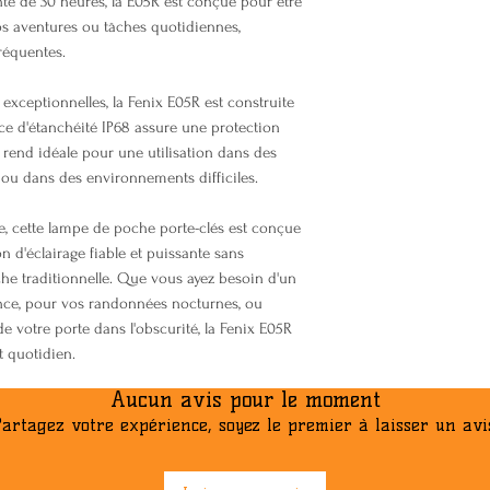
 de 30 heures, la E05R est conçue pour être
Moyenne : 25 
s aventures ou tâches quotidiennes,
Faible : 3 Lum
réquentes.
Indice d'étanchéi
à 2m pendant 30
exceptionnelles, la Fenix E05R est construite
Trois options de 
ce d'étanchéité IP68 assure une protection
Interrupteur laté
la rend idéale pour une utilisation dans des
Corps en alumin
ou dans des environnements difficiles.
Fonctionnement à
Température de 
, cette lampe de poche porte-clés est conçue
 d'éclairage fiable et puissante sans
e traditionnelle. Que vous ayez besoin d'un
ence, pour vos randonnées nocturnes, ou
e votre porte dans l'obscurité, la Fenix E05R
t quotidien.
Aucun avis pour le moment
artagez votre expérience, soyez le premier à laisser un avi