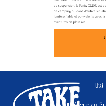
Avec une protection IP66 contre les
de suspension, la Fenix CL20R est por
en camping ou dans d'autres situatio
lumière fiable et polyvalente avec l
aventures en plein air.
P
Qui
Venir au Su