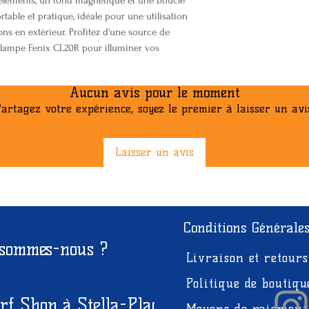
 éléments, un fond magnétique et une boucle
Med
table et pratique, idéale pour une utilisation
40 lume
ns en extérieur. Profitez d'une source de
Faible
a lampe Fenix CL20R pour illuminer vos
1 lumen
Lumière rouge
Aucun avis pour le moment
Flash
artagez votre expérience, soyez le premier à laisser un avi
1,5 lume
Constant s
1,5 lume
Laisser un avis
Micro USB rechar
Indication du niv
Batterie lithium
comparable à 7 p
Structure d'oeil 
Conditions Générale
de lanterne anti-
 sommes-nous ?
Livraison et retours
Permet un éclaira
Fond magnétique 
Politique de boutiqu
Interrupteur uni
rf Shop à Stella-Plage
et pratique
Moyens de paiement