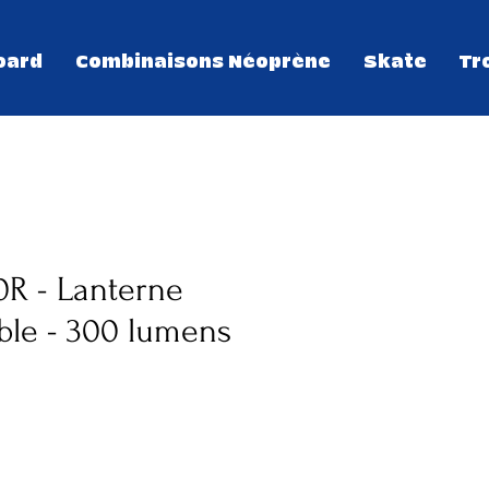
oard
Combinaisons Néoprène
Skate
Tr
0R - Lanterne
ble - 300 lumens