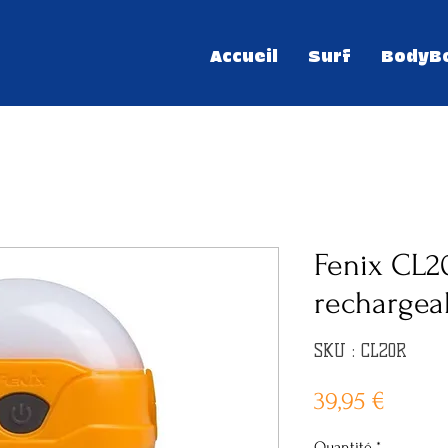
Accueil
Surf
BodyB
Fenix CL2
rechargea
SKU : CL20R
Prix
39,95 €
Quantité
*