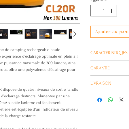
Ajouter au pani
rne de camping rechargeable haute
CARACTERISTIQUES
expérience d'éclairage optimale en plein air.
ne puissance maximale de 300 lumens, ainsi
GARANTIE
vous offre une polyvalence d'éclairage pour
Utilise 16 LED bl
La lumière blanc
Tous les produits Fe
LIVRAISON
la lumière rouge
lampes et 2 ans pour
R dispose de quatre niveaux de sortie, tandis
Lumière blanc
Habituellement livré 
d'éclairage distincts. Alimentée par une
Turbo
0mAh, cette lanterne est facilement
300 lume
et elle est équipée d'un indicateur de niveau
mètres)
de la charge restante.
Haute
130 lume