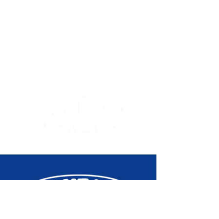
Répétition automatique
Signal d'alarme/des heures
Signal des heures
Alarme multifonction
Fonction d'alerte par flash
Alerte flash Avertisseur sonore
clignotant qui retentit pour les
alarmes, le signal des heures et
l'alarme de la minuterie
Éclairage
Rétroéclairage LED (Super
Illuminator) Rémanence
Couleur de la lumière
LED : blanche
Calendrier
Calendrier automatique complet
(jusqu'à l'année 2099)
Précision
Précision : ±15 secondes par mois