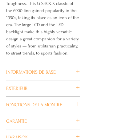
Toughness. This G-SHOCK classic of
the 6900 line gained popularity in the
1990s, taking its place as an icon of the
era. The large LCD and the LED
backlight make this highly versatile
design a great companion for a variety
of styles — from utilitarian practicality,
to street trends, to sports fashion.
INFORMATIONS DE BASE
Taille du boîtier (L× l× H)
EXTERIEUR
53.2 × 50 × 18.7 mm
Poids
Verre
FONCTIONS DE LA MONTRE
67 g
Verre minéral
Matériau du boîtier et du cadre
Taille de bracelet compatible
Chronomètre
Résine
GARANTIE
145 à 205 mm
Chronomètre au 1/100e de
Bracelet
seconde Capacité de mesure :
Toutes nos Montres G-SHOCK Casio
Bracelet en résine
LIVRAISON