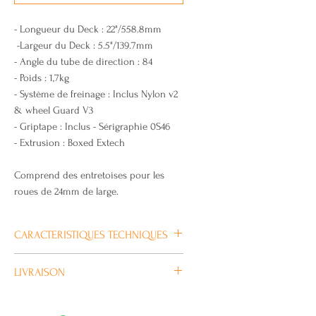
- Longueur du Deck : 22"/558.8mm
-Largeur du Deck : 5.5"/139.7mm
- Angle du tube de direction : 84
- Poids : 1,7kg
- Système de freinage : Inclus Nylon v2
& wheel Guard V3
- Griptape : Inclus - Sérigraphie 0S46
- Extrusion : Boxed Extech
Comprend des entretoises pour les
roues de 24mm de large.
CARACTERISTIQUES TECHNIQUES
Plus
LIVRAISON
d’information
Habituellement livré en 4/5 jours