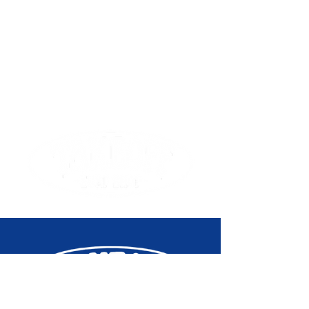
compatible
120, 125
Prix de vente
179.90
conseillé