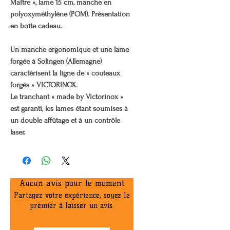
Maître », lame 15 cm, manche en
polyoxyméthylène (POM). Présentation
en boîte cadeau.
Un manche ergonomique et une lame
forgée à Solingen (Allemagne)
caractérisent la ligne de « couteaux
forgés » VICTORINOX.
Le tranchant « made by Victorinox »
est garanti, les lames étant soumises à
un double affûtage et à un contrôle
laser.
Aucun avis pour le moment
Partagez votre expérience, soyez le
premier à laisser un avis.