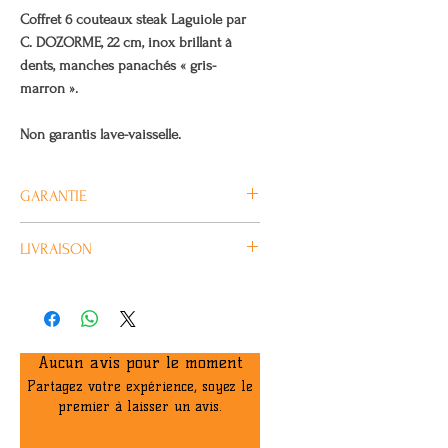
Coffret 6 couteaux steak Laguiole par
C. DOZORME, 22 cm, inox brillant à
dents, manches panachés « gris-
marron ».
Non garantis lave-vaisselle.
GARANTIE
Tous nos produits CLAUDE
LIVRAISON
DOZORME sont garantis 2 ans.
Habituellement livré en 4/5 jours
ouvrés.
Aucun avis pour le moment
Partagez votre expérience, soyez le
premier à laisser un avis.