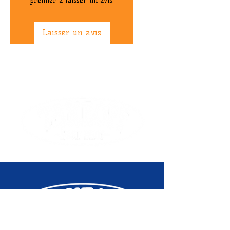
premier à laisser un avis.
Compatibilité
HIC & IHC
Laisser un avis
Longueur de la
60 mm
vis de
compression
Diamètre interne
34.9 mm
Prix de vente
24,9€
conseillé
Libellé Produit
Clamp Profile
Hic - Noir
Mat