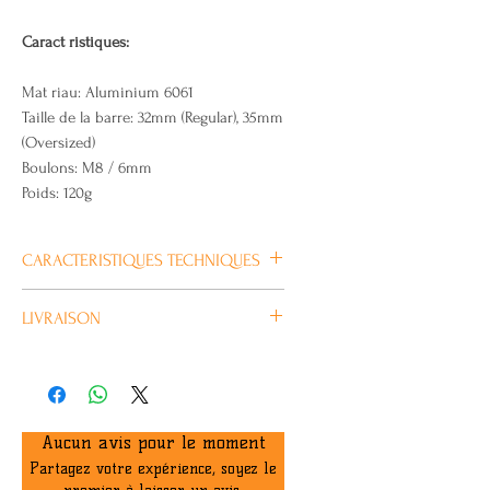
Caract ristiques:
Mat riau: Aluminium 6061
Taille de la barre: 32mm (Regular), 35mm
(Oversized)
Boulons: M8 / 6mm
Poids: 120g
CARACTERISTIQUES TECHNIQUES
Plus
LIVRAISON
d’information
Habituellement livré en 4/5 jours
ouvrés.
Marque
NORTH
Hauteur Totale
35 mm
Aucun avis pour le moment
Partagez votre expérience, soyez le
Couleur
Noir