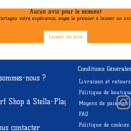
Diamètre externe
Aucun avis pour le moment
Forme Guidon
artagez votre expérience, soyez le premier à laisser un avi
Matière Guidon
Laisser un avis
Diamètre interne
Prix de vente conse
Conditions Générale
Libellé Produit
 sommes-nous ?
Livraison et retours
Politique de boutiqu
rf Shop à Stella-Plage
Moyens de paiement
FAQ
Politique de cookies
us contacter