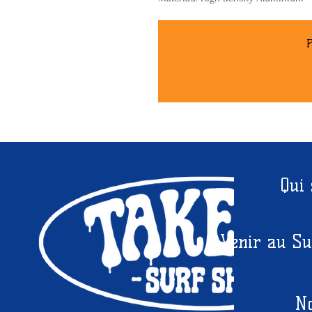
P
Qui
Venir au Su
No