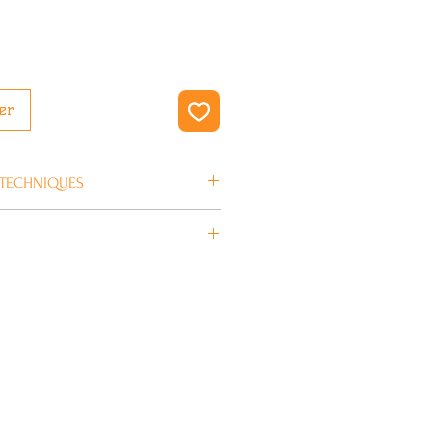
er
 TECHNIQUES
en 4/5 jours ouvrés.
BLUNT SCOOTERS
675 mm
Noir
580 mm