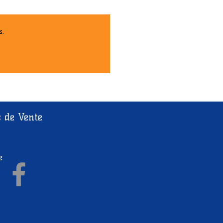
34.9 mm
Barre T
s.
Aluminium
28 mm
illé
49,9€
s de Vente
Bar Reaper V3 675mm -
Noir
e