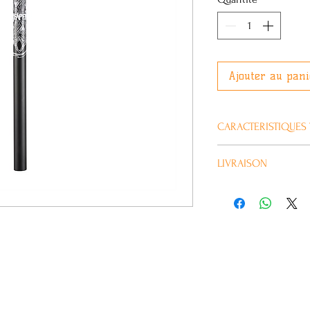
Ajouter au pani
CARACTERISTIQUES
Plus d’information
LIVRAISON
Habituellement livré 
Marque
Hauteur Totale
Couleur
Largeur