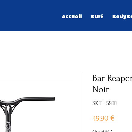
Accueil
Surf
BodyB
Bar Reape
Noir
SKU : 5980
Prix
49,90 €
Quantité
*