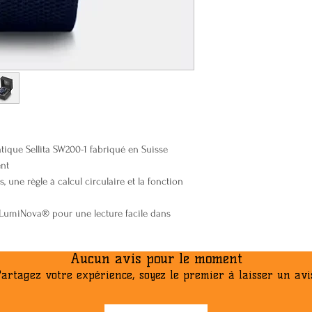
Chronographe: No
Fermeture: Boucle d
Rotation de la lunet
bidirectionnelle
Compte à rebours: N
Date: Oui
Aiguilles luminescen
Double fuseau horair
Étanchéité: 10 ATM/
que Sellita SW200-1 fabriqué en Suisse
Matériaux
ent
Matériau du boîtier:
une règle à calcul circulaire et la fonction
Finition du boîtier: S
Matériau de la lunet
-LumiNova® pour une lecture facile dans
Finition de la lunett
Matériau du fond de 
Finition du cadran: 
Aucun avis pour le moment
Matériau du bracelet:
artagez votre expérience, soyez le premier à laisser un avi
Couleurs
Couleur du boîtier: N