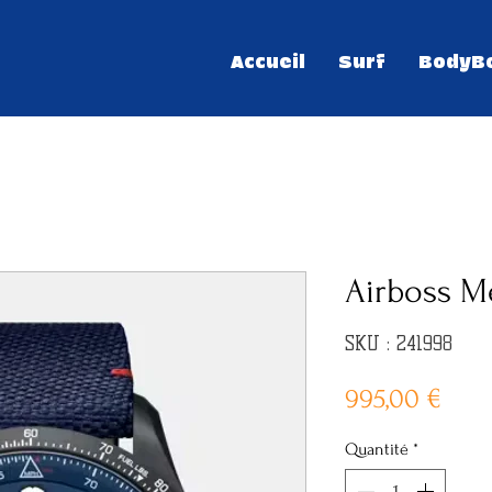
Accueil
Surf
BodyB
Airboss M
SKU : 241998
Prix
995,00 €
Quantité
*