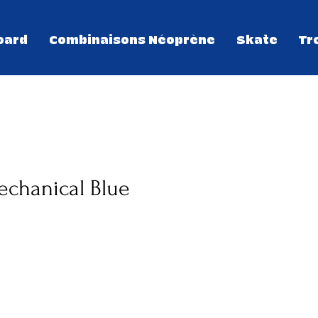
oard
Combinaisons Néoprène
Skate
Tr
echanical Blue