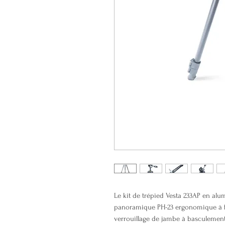
Le kit de trépied Vesta 233AP en alu
panoramique PH-23 ergonomique à f
verrouillage de jambe à basculement r