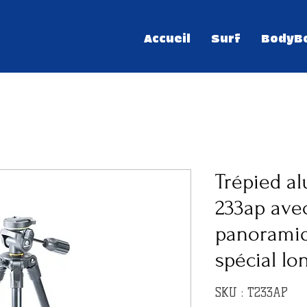
Accueil
Surf
BodyB
Trépied a
233ap avec
panoramiq
spécial l
SKU : T233AP