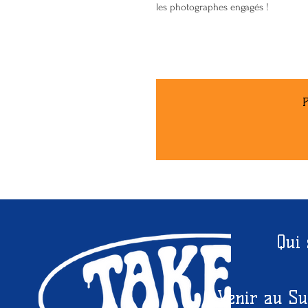
les photographes engagés !
P
Qui
Venir au Su