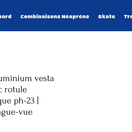
oard
Combinaisons Néoprène
Skate
Tr
luminium vesta
 rotule
ue ph-23 |
ongue-vue