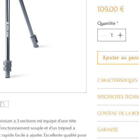
Prix
109,00 €
Quantité
*
Ajouter au pani
CARACTERISTIQUES 
La tête panoramique
SPECIFICITES TECH
en douceur et dispo
panoramique supérieu
Matériau
CONTENU DE LA BO
pour des installatio
Aluminium
minium à 3 sections est équipé d'une tête
pour l'imagerie à 360
Hauteur ouvert
Trépied aluminium
onctionnement souple et d'un trépied à
L'attache rapide QS-
GARANTIE
1551 mm
panoramique ph-2
apide facile à ajuster. Excellente qualité pour
permet une connexion
Hauteur fermé