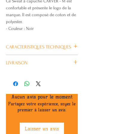
Ce Sweat à capuche CARVER - M est
confortable et présente le logo de la
marque. Il est composé de coton et de
polyester.
- Couleur : Noir
CARACTERISTIQUES TECHNIQUES
LIVRAISON
Plus
d’information
Habituellement livré en 4/5 jours
ouvrés.
Marque
CARVER
Aucun avis pour le moment
Taille
M
Partagez votre expérience, soyez le
premier à laisser un avis.
Prix de vente
64,85€
conseillé
Laisser un avis
Libellé
Sweat à