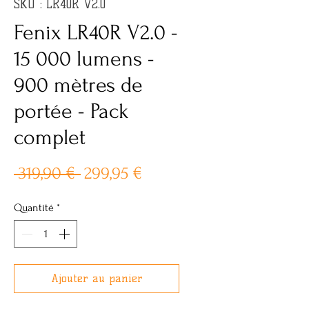
SKU : LR40R V2.0
Fenix LR40R V2.0 -
15 000 lumens -
900 mètres de
portée - Pack
complet
Prix
Prix
 319,90 € 
299,95 €
original
promotionnel
Quantité
*
Ajouter au panier