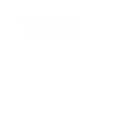
6000K
Dimensions : Longueur : 175 mm,
Tête : 82 mm, Corps : 55 mm
Poids : 842,5 g (batterie incluse)
Batterie : Pack de batterie intégré
composé de trois batteries de
5000 mAh
Inclus : Câble de chargement
Type-C, dragonne, étui, joint
torique de rechange